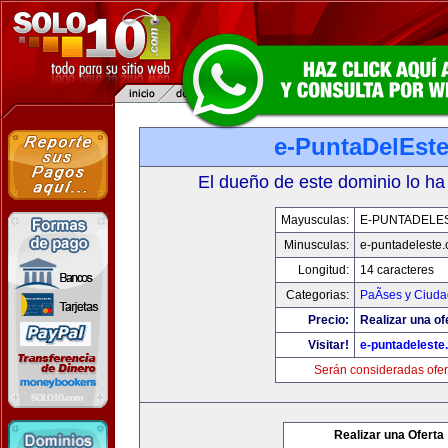
e-PuntaDelEst
El dueño de este dominio lo ha
Mayusculas:
E-PUNTADELE
Minusculas:
e-puntadeleste
Longitud:
14 caracteres
Categorias:
PaÃ­ses y Ciud
Precio:
Realizar una of
Visitar!
e-puntadeleste
Serán consideradas ofer
Realizar una Oferta