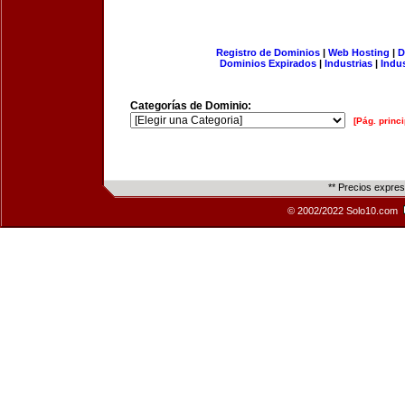
Registro de Dominios
|
Web Hosting
|
D
Dominios Expirados
|
Industrias
|
Indu
Categorías de Dominio:
[Pág. princi
** Precios expre
© 2002/2022 Solo10.com