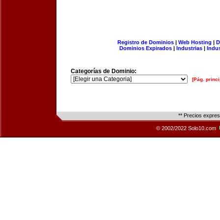
Registro de Dominios
|
Web Hosting
|
D
Dominios Expirados
|
Industrias
|
Indu
Categorías de Dominio:
[Pág. princi
** Precios expre
© 2002/2022 Solo10.com