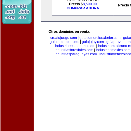
COMPRAR AHORA
Precio $
8,500.00
Precio 
COMPRAR AHORA
Otros dominios en venta:
creatujuego.com
|
guiacomercioexterior.com
|
guiae
guiainmuebles.net
|
guiajujuy.com
|
guiaproveedor
industriaecuatoriana.com
|
industriamexicana.
industriasforestales.com
|
industriasmexico.com
industriasparaguayas.com
|
industriavenezolan