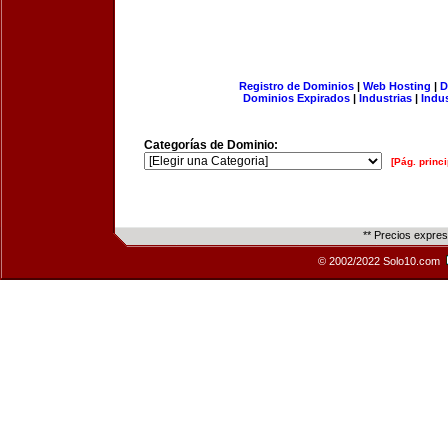
Registro de Dominios
|
Web Hosting
|
D
Dominios Expirados
|
Industrias
|
Indu
Categorías de Dominio:
[Pág. princi
** Precios expre
© 2002/2022 Solo10.com