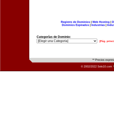
Registro de Dominios
|
Web Hosting
|
D
Dominios Expirados
|
Industrias
|
Indu
Categorías de Dominio:
[Pág. princi
** Precios expre
© 2002/2022 Solo10.com