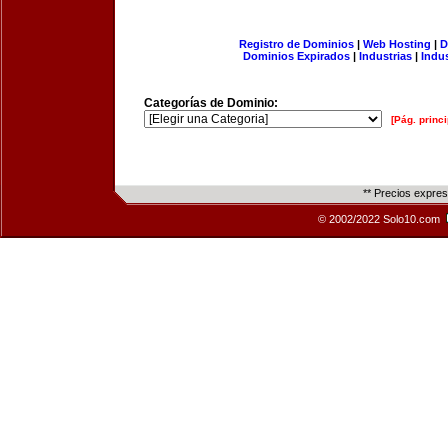
Registro de Dominios
|
Web Hosting
|
D
Dominios Expirados
|
Industrias
|
Indu
Categorías de Dominio:
[Pág. princi
** Precios expre
© 2002/2022 Solo10.com