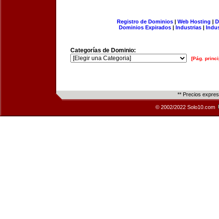
Registro de Dominios
|
Web Hosting
|
D
Dominios Expirados
|
Industrias
|
Indu
Categorías de Dominio:
[Pág. princi
** Precios expre
© 2002/2022 Solo10.com