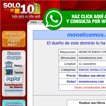
moneticemos
El dueño de este dominio lo ha
Mayusculas:
MONETICEMOS.CO
Minusculas:
moneticemos.com
Longitud:
11 caracteres
Categorias:
Internet
,
Ventas y Co
Precio:
Realizar una oferta!
Visitar!
moneticemos.com
Serán consideradas ofer
Realizar una Oferta