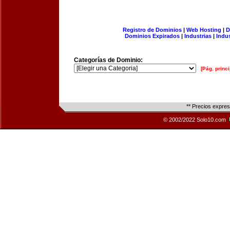
Registro de Dominios
|
Web Hosting
|
D
Dominios Expirados
|
Industrias
|
Indu
Categorías de Dominio:
[Pág. princi
** Precios expre
© 2002/2022 Solo10.com