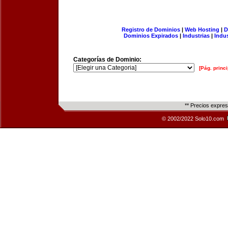
Registro de Dominios
|
Web Hosting
|
D
Dominios Expirados
|
Industrias
|
Indu
Categorías de Dominio:
[Pág. princi
** Precios expre
© 2002/2022 Solo10.com