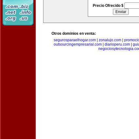
Precio Ofrecido $
Otros dominios en venta:
segurosparaelhogar.com
|
zonalujo.com
|
promoci
outsourcingempresarial.com
|
diarioperu.com
|
gui
negociosytecnologia.c