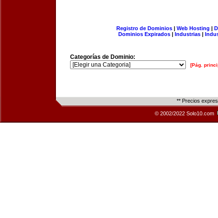
Registro de Dominios
|
Web Hosting
|
D
Dominios Expirados
|
Industrias
|
Indu
Categorías de Dominio:
[Pág. princi
** Precios expre
© 2002/2022 Solo10.com