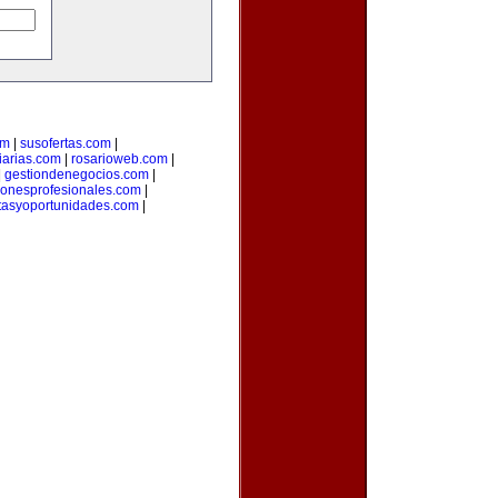
om
|
susofertas.com
|
iarias.com
|
rosarioweb.com
|
|
gestiondenegocios.com
|
cionesprofesionales.com
|
rtasyoportunidades.com
|