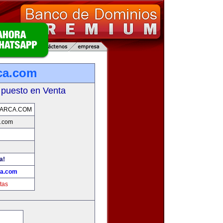
ca.com
 puesto en Venta
MARCA.COM
a.com
a!
ca.com
tas