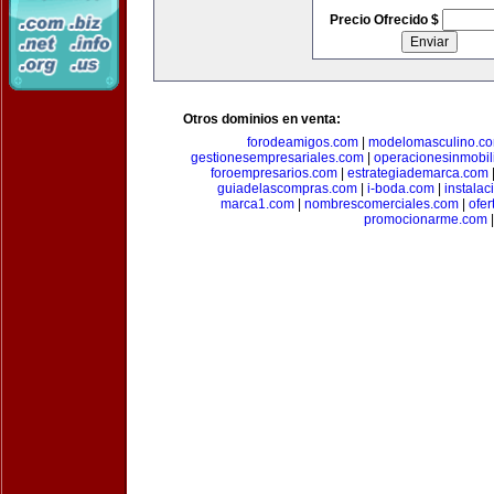
Precio Ofrecido $
Otros dominios en venta:
forodeamigos.com
|
modelomasculino.c
gestionesempresariales.com
|
operacionesinmobil
foroempresarios.com
|
estrategiademarca.com
guiadelascompras.com
|
i-boda.com
|
instala
marca1.com
|
nombrescomerciales.com
|
ofe
promocionarme.com
|