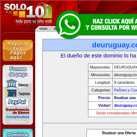
deuruguay.
El dueño de este dominio lo ha
Mayusculas:
DEURUGUAY
Minusculas:
deuruguay.c
Longitud:
9 caracteres
Categorias:
PaÃ­ses y Ci
Precio:
Realizar una 
Visitar!
deuruguay.c
Serán consideradas ofer
Realizar una Oferta