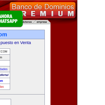
com
 puesto en Venta
.COM
om
udades
oferta!
om
tas