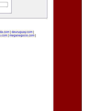
ta.com
|
deuruguay.com
|
s.com
|
meganegocio.com
|