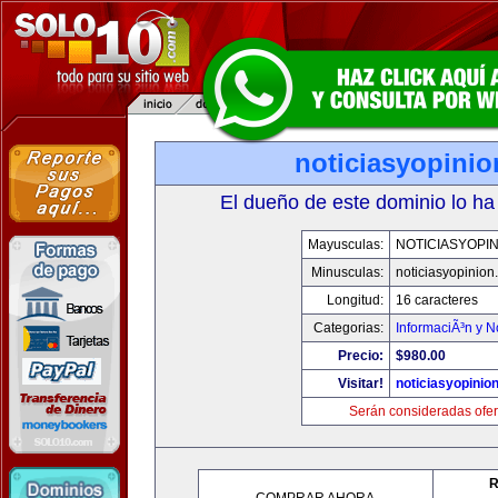
noticiasyopini
El dueño de este dominio lo ha
Mayusculas:
NOTICIASYOPI
Minusculas:
noticiasyopinion
Longitud:
16 caracteres
Categorias:
InformaciÃ³n y N
Precio:
$980.00
Visitar!
noticiasyopinio
Serán consideradas ofer
R