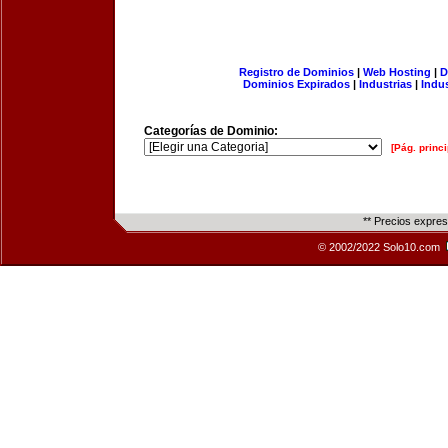
Registro de Dominios
|
Web Hosting
|
D
Dominios Expirados
|
Industrias
|
Indu
Categorías de Dominio:
[Pág. princi
** Precios expre
© 2002/2022 Solo10.com