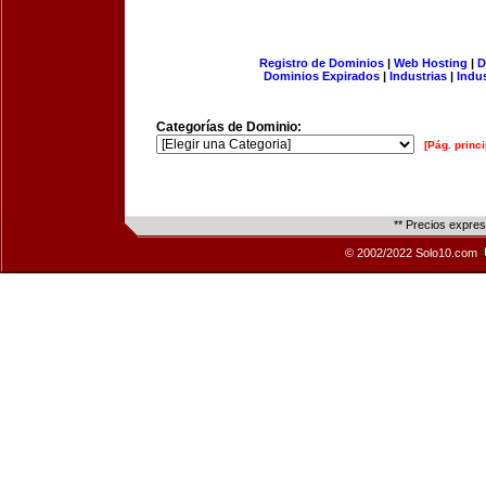
Registro de Dominios
|
Web Hosting
|
D
Dominios Expirados
|
Industrias
|
Indu
Categorías de Dominio:
[Pág. princi
** Precios expre
© 2002/2022 Solo10.com