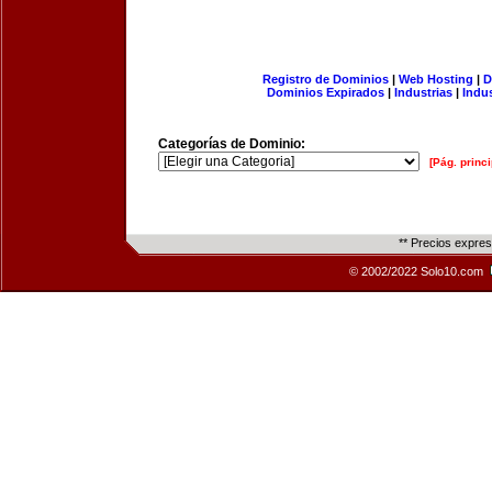
Registro de Dominios
|
Web Hosting
|
D
Dominios Expirados
|
Industrias
|
Indu
Categorías de Dominio:
[Pág. princi
** Precios expre
© 2002/2022 Solo10.com