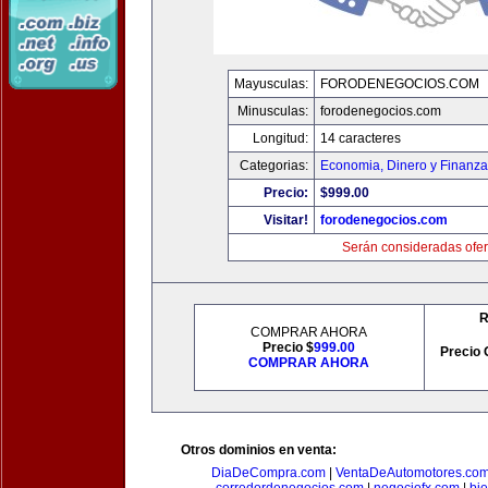
Mayusculas:
FORODENEGOCIOS.COM
Minusculas:
forodenegocios.com
Longitud:
14 caracteres
Categorias:
Economia, Dinero y Finanz
Precio:
$999.00
Visitar!
forodenegocios.com
Serán consideradas ofer
R
COMPRAR AHORA
Precio $
999.00
Precio 
COMPRAR AHORA
Otros dominios en venta:
DiaDeCompra.com
|
VentaDeAutomotores.co