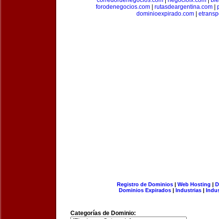
corredordenegocios.com
|
negociofx.com
|
bi
forodenegocios.com
|
rutasdeargentina.com
|
dominioexpirado.com
|
etransp
Registro de Dominios
|
Web Hosting
|
D
Dominios Expirados
|
Industrias
|
Indu
Categorías de Dominio: