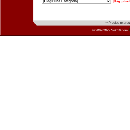
[Pág. princi
** Precios expre
© 2002/2022 Solo10.com