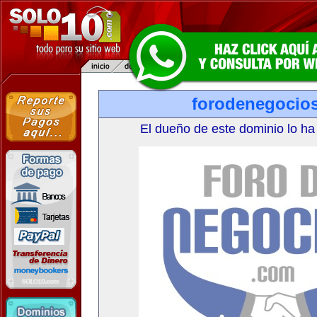
forodenegocio
El dueño de este dominio lo ha