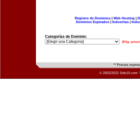
Registro de Dominios
|
Web Hosting
|
D
Dominios Expirados
|
Industrias
|
Indu
Categorías de Dominio:
[Pág. princi
** Precios expre
© 2002/2022 Solo10.com