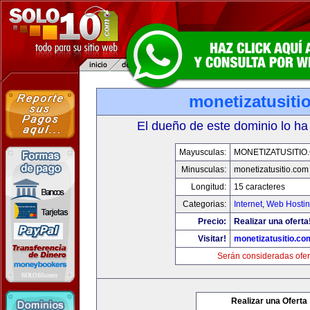
monetizatusiti
El dueño de este dominio lo ha
Mayusculas:
MONETIZATUSITIO
Minusculas:
monetizatusitio.com
Longitud:
15 caracteres
Categorias:
Internet
,
Web Hostin
Precio:
Realizar una oferta
Visitar!
monetizatusitio.co
Serán consideradas ofer
Realizar una Oferta