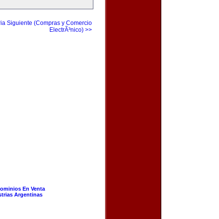
ia Siguiente (Compras y Comercio
ElectrÃ³nico) >>
ominios En Venta
strias Argentinas